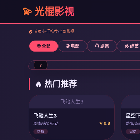
💫 光棍影视
🏠 首页
›
热门推荐
›
全部影视
🎬 电影
📺 剧集
🎤 综艺
🎯 全部
📺 经典好剧 · 高清修复
‹
🔥 热门推荐
飞驰人生3
飞驰人生3
星空
★ 9.8
剧情/搞笑/运动
爱情/奇
热播
完结