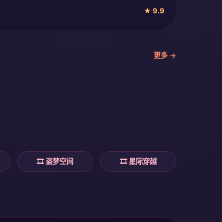
★ 9.9
更多 →
🎞️ 盗梦空间
🎞️ 星际穿越