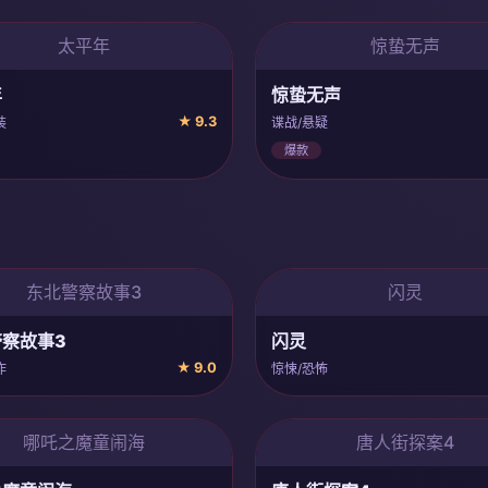
太平年
惊蛰无声
年
惊蛰无声
★ 9.3
装
谍战/悬疑
爆款
东北警察故事3
闪灵
察故事3
闪灵
★ 9.0
作
惊悚/恐怖
哪吒之魔童闹海
唐人街探案4