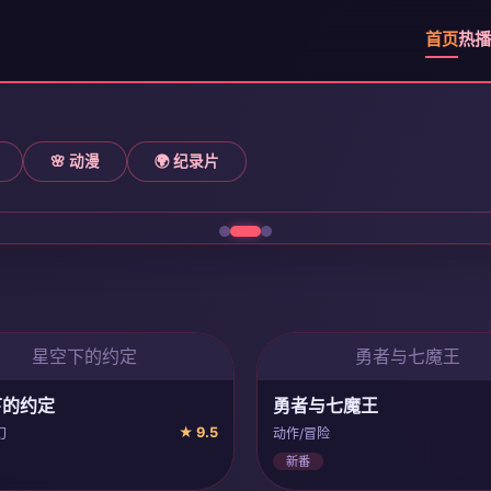
首页
热播
🌸 动漫
🌍 纪录片
星空下的约定
勇者与七魔王
下的约定
勇者与七魔王
★ 9.5
幻
动作/冒险
新番