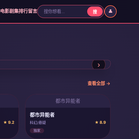
电影
剧集
排行
留言
搜
›
查看全部 →
都市异能者
都市异能者
★ 9.2
★ 8.9
科幻/悬疑
独家