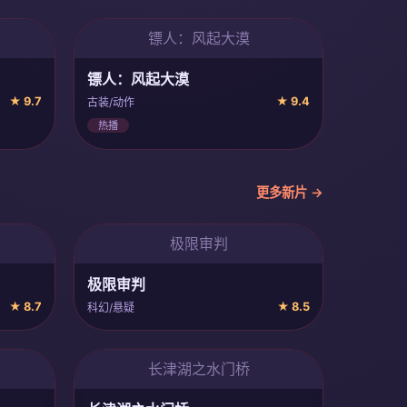
镖人：风起大漠
镖人：风起大漠
★ 9.7
★ 9.4
古装/动作
热播
更多新片 →
极限审判
极限审判
★ 8.7
★ 8.5
科幻/悬疑
长津湖之水门桥