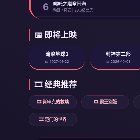
哪吒之魔童闹海
6
动画 / 奇幻 | 28.6亿票房
📅 即将上映
流浪地球3
封神第二部
📅 2027-01-22
📅 2026-10-01
🎞️ 经典推荐
🎞️ 肖申克的救赎
🎞️ 霸王别姬
🎞️ 楚门的世界