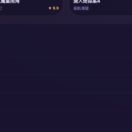
之魔童闹海
唐人街探案4
★ 9.9
幻
喜剧/悬疑