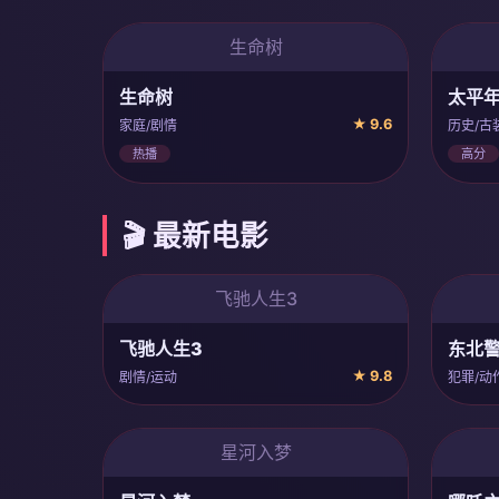
生命树
生命树
太平
★ 9.6
家庭/剧情
历史/古
热播
高分
🎬 最新电影
飞驰人生3
飞驰人生3
东北警
★ 9.8
剧情/运动
犯罪/动
星河入梦