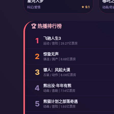
星河入梦
哪吒
★ 9.1
科幻/爱情
动画/奇
🏆 热播排行榜
飞驰人生3
1
运动 / 冒险 | 29.27亿票房
惊蛰无声
2
谍战 / 国产 | 8.68亿票房
镖人：风起大漠
3
古装 / 动作 | 8.06亿票房
熊出没·年年有熊
4
动画 / 喜剧 | 7.14亿票房
熊猫计划之部落奇遇
5
动画 / 冒险 | 1.93亿票房